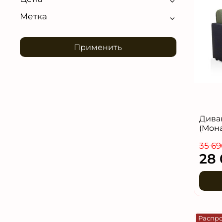
Метка
Применить
Дива
(Мон
35 69
28 
Распр