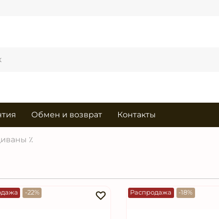
нтия
Обмен и возврат
Контакты
иваны ٪
одажа
-22%
Распродажа
-18%