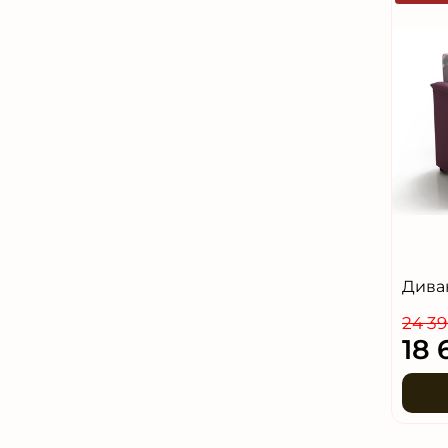
Дива
24 39
18 