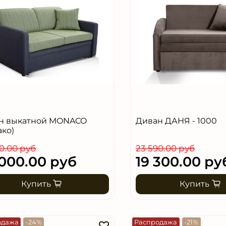
н выкатной MONACO
Диван ДАНЯ - 1000
ако)
0.00 руб
23 590.00 руб
000.00 руб
19 300.00 ру
Купить
Купить
одажа
-24%
Распродажа
-21%