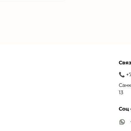
Связ
📞 +
Санк
13
Соц 