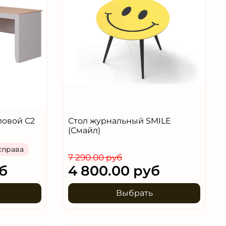
ловой С2
Стол журнальный SMILE
(Смайл)
справа
7 290.00 руб
б
4 800.00 руб
Выбрать