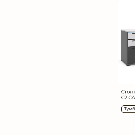
Стол
С2 C
Тумб