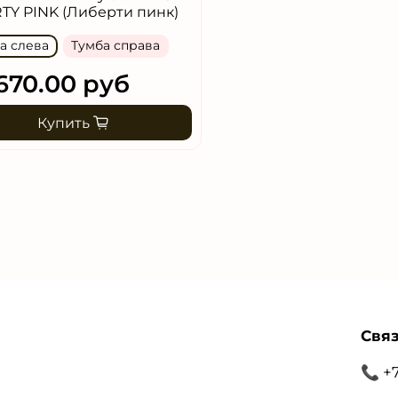
TY PINK (Либерти пинк)
а слева
Тумба справа
670.00 руб
Купить
Связ
📞 +