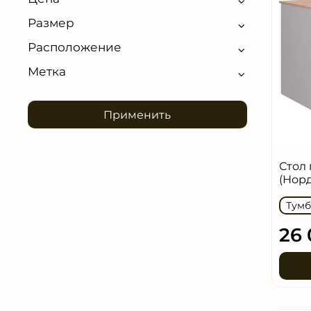
Размер
Расположение
Метка
Применить
Стол
(Нор
Тумб
26 