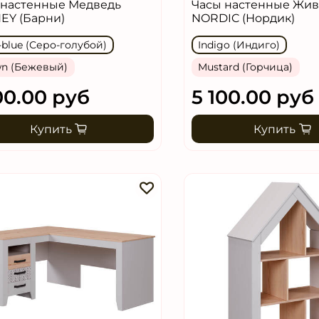
 настенные Медведь
Часы настенные Жи
EY (Барни)
NORDIC (Нордик)
-blue (Серо-голубой)
Indigo (Индиго)
n (Бежевый)
Mustard (Горчица)
00.00 руб
5 100.00 руб
Купить
Купить