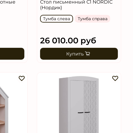
вотные
Стол письменный С1 NORDIC
(Нордик)
Тумба слева
Тумба справа
26 010.00 руб
Купить