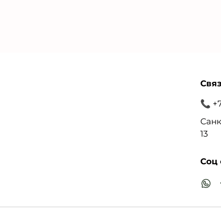
Связ
📞 +
Санк
13
Соц 