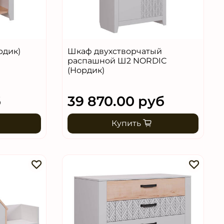
рдик)
Шкаф двухстворчатый
распашной Ш2 NORDIC
(Нордик)
б
39 870.00 руб
Купить