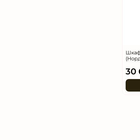
Шкаф
(Нор
30 