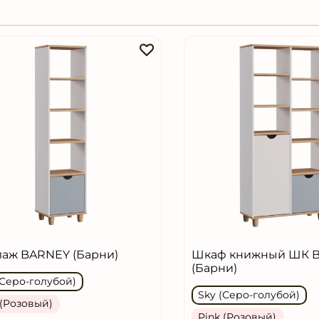
лаж BARNEY (Барни)
Шкаф книжный ШК 
(Барни)
(Серо-голубой)
Sky (Серо-голубой)
 (Розовый)
Pink (Розовый)