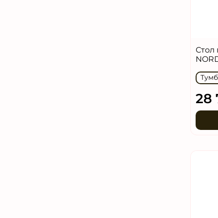
Стол
NORD
Тумб
28 