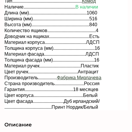
Тип...........................................................
Комод
Наличие
............................................
В наличии
Длина (мм)....................
.............................1060
Ширина (мм)................................................516
Высота (мм)................................................
.840
Количество ящиков.........................................4
Доводчик на ящиках..................................Есть
Материал корпуса...................................
ЛДСП
Толщина корпуса (мм)...................................16
Материал фасада...................................ЛДСП
Толщина фасада (мм)...................................
16
Материал ручек...................................Пластик
Цвет ручек..........................................Антрацит
Производитель................
Фабрика Мирлачева
Страна производитель.........................Россия
Гарантия.........................................18 месяцев
Цвет корпуса..........................................Белый
Цвет фасада..........................Дуб ирландский/
........................................Принт Нордик/Белый
Описание