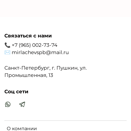
древесно-стружечная плита, класс эмиссии
Е1,соответствует требованиям ГОСТ 32289-2013.
Торцы деталей ЛДСП обработаны пластиковой
кромкой ПВХ крашенной в массе (Португалия)
• Задняя стенка ДВП 3,2мм серого цвета
Связаться с нами
Сочетания цветов вставок/фасадов/корпуса
📞 +7 (965) 002-73-74
мебели аналогичны представленным
фотографиям, другие комбинации
✉ mirlachevspb@mail.ru
невозможны!
Нагрузка на корпус навесных модулей не
Санкт-Петербург, г. Пушкин, ул.
должна превышать 40 кг. Настоятельно не
Промышленная, 13
рекомендуем крепить навесные модули к
гипсокартонным стенам. Данные модули
могут быть закреплены на перегородки из
Соц сети
кирпича или бетона
О компании