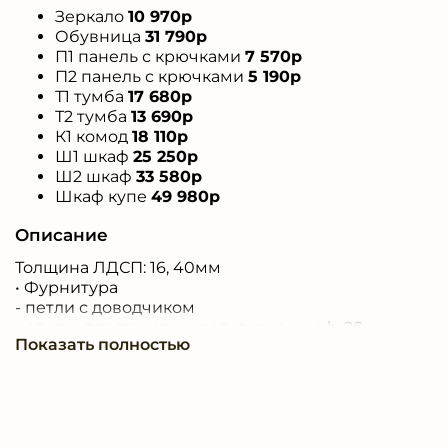
Зеркало
10 970р
Обувница
31 790р
П1 панель с крючками
7 570р
П2 панель с крючками
5 190р
Т1 тумба
17 680р
Т2 тумба
13 690р
К1 комод
18 110р
Ш1 шкаф
25 250р
Ш2 шкаф
33 580р
Шкаф купе
49 980р
Описание
Толщина ЛДСП: 16, 40мм
• Фурнитура
- петли с доводчиком
- опоры пластиковые регулируемые h-20
Показать полностью
- ручки и крючки пластиковые
- штанги металлические
- система направляющих скрытого монтажа для
выдвижных ящиков с доводчиком (JET)
• Корпус ЛДСП (ЛДСтП) 16, 40 мм,
- Фасады ЛДСП (ЛДСтП) 16 -Ламинированная