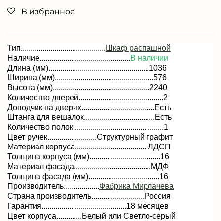
В избранное
Тип...........................................
Шкаф распашной
Наличие
..............................................
В наличии
Длина (мм)....................
...............................1036
Ширина (мм)..................................................576
Высота (мм)................................................
.2240
Количество дверей...........................................
2
Доводчик на дверях.....................................Есть
Штанга для вешалок....................................Есть
Количество полок..............................................1
Цвет ручек.........................Структурный графит
Материал корпуса.....................................
ЛДСП
Толщина корпуса (мм)...................................
.16
Материал фасада.......................................МДФ
Толщина фасада (мм)...................................
.16
Производитель..................
Фабрика Мирлачева
Страна производитель...........................Россия
Гарантия...........................................18 месяцев
Цвет корпуса.............Белый или Светло-серый