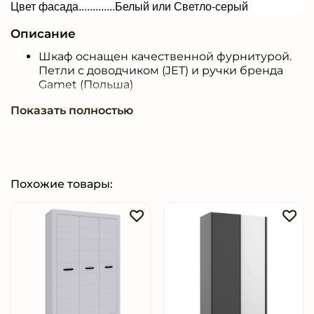
Цвет фасада.............
Белый или Светло-серый
Описание
Шкаф оснащен качественной фурнитурой.
Петли с доводчиком (JET) и ручки бренда
Gamet (Польша)
Для установки изделия вплотную к стене
Показать полностью
предусмотрен спил под плинтус, что
создает ощущение целостности и порядка в
интерьере комнаты
Комплектация включает удобную полку и
Похожие товары:
стильную штангу белого цвета.
Комплектуйте данное изделие с другой
мебелью из коллекции
NORVEGIA
, чтобы
достичь безукоризненной гармонии вашего
пространства!
Каждая деталь продумана для того, чтобы
ваше пространство выглядело элегантно и
современно. Позвольте нам стать вашим