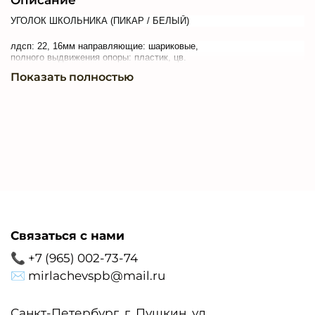
УГОЛОК ШКОЛЬНИКА (ПИКАР / БЕЛЫЙ)
лдсп: 22, 16мм направляющие: шариковые,
полного выдвижения опоры: пластик, цв.
хром, h-14мм
Показать полностью
стеллаж: 524х360х1864
стол: 1200х590х760
полка: 1200х220х610
Связаться с нами
📞 +7 (965) 002-73-74
✉ mirlachevspb@mail.ru
Санкт-Петербург, г. Пушкин, ул.